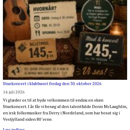
Stuekoncert i klubhuset fredag den 30. oktober 2026
14. juli 2026
Vi glæder os til at byde velkommen til endnu en skøn
Stuekoncert. I år får vi besøg af den talentfulde Denis McLaughlin,
en irsk folkemusiker fra Derry i Nordirland, som har bosat sig i
Vestjylland siden 80´erne.
Læs indlæg…