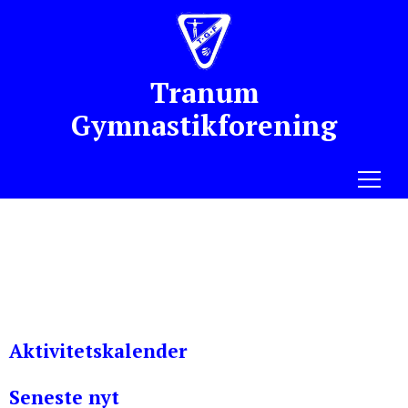
Tranum
Gymnastikforening
Menu
Aktivitetskalender
Seneste nyt