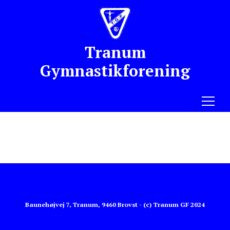
Tranum
Gymnastikforening
Menu
Baunehøjvej 7, Tranum, 9460 Brovst - (c) Tranum GF 2024