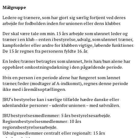
Målgruppe
Ledere og trænere, som har gjort sig særlig fortjent ved deres
arbejde for fodbolden inden for unionen eller dens klubber.
Der skal være tale om min. 15 års arbejde som ulønnet leder og
træner i en klub – enten i bestyrelse, udvalg, som ulønnet træner,
kampfordeler eller andre for klubben vigtige, løbende funktioner.
De 15 år regnes fra personens fyldte 16. år.
En leder/træner betragtes som ulønnet, hvis han/hun alene har
oppebåret omkostningsdækning i den pågældende periode.
Hvis en person i en periode alene har fungeret som lønnet
træner/leder (modtager af A-indkomst), regnes denne periode
ikke med i åremålsoptællingen.
JBU’s bestyrelse kan i særlige tilfælde hædre danske eller
udenlandske personer – udenfor unionen – med sølvnålen.
JBU bestyrelsesmedlemmer: 5 års bestyrelsesarbejde.
Regionsbestyrelsesmedlemmer: 10 års
regionsbestyrelsesarbejde.
Udvalgsmedlemmer centralt eller regionalt: 15 års