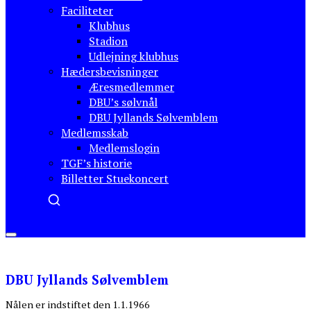
Faciliteter
Klubhus
Stadion
Udlejning klubhus
Hædersbevisninger
Æresmedlemmer
DBU’s sølvnål
DBU Jyllands Sølvemblem
Medlemsskab
Medlemslogin
TGF’s historie
Billetter Stuekoncert
Menu
DBU Jyllands Sølvemblem
Nålen er indstiftet den 1.1.1966