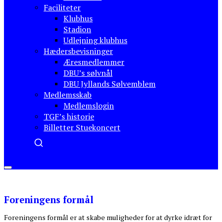
Faciliteter
Klubhus
Stadion
Udlejning klubhus
Hædersbevisninger
Æresmedlemmer
DBU’s sølvnål
DBU Jyllands Sølvemblem
Medlemsskab
Medlemslogin
TGF’s historie
Billetter Stuekoncert
Menu
Foreningens formål
Foreningens formål er at skabe muligheder for at dyrke idræt for