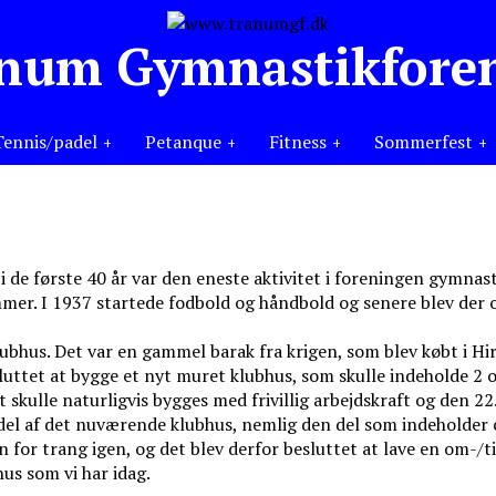
num Gymnastikfore
Tennis/padel
Petanque
Fitness
Sommerfest
 i de første 40 år var den eneste aktivitet i foreningen gymnast
r. I 1937 startede fodbold og håndbold og senere blev der og
klubhus. Det var en gammel barak fra krigen, som blev købt i H
sluttet at bygge et nyt muret klubhus, som skulle indeholde 2
skulle naturligvis bygges med frivillig arbejdskraft og den 22
 del af det nuværende klubhus, nemlig den del som indeholder c
n for trang igen, og det blev derfor besluttet at lave en om-/t
hus som vi har idag.