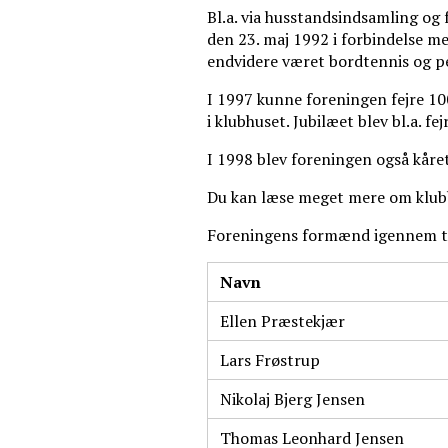
Bl.a. via husstandsindsamling og f
den 23. maj 1992 i forbindelse m
endvidere været bordtennis og 
I 1997 kunne foreningen fejre 100
i klubhuset. Jubilæet blev bl.a
I 1998 blev foreningen også kåre
Du kan læse meget mere om klubbe
Foreningens formænd igennem t
Navn
Ellen Præstekjær
Lars Frøstrup
Nikolaj Bjerg Jensen
Thomas Leonhard Jensen