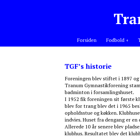
Tra
Forsiden
Fodbold
TGF’s historie
Foreningen blev stiftet i 1897 og
Tranum Gymnastikforening stamme
badminton i forsamlingshuset.
I 1952 fik foreningen sit første 
blev for trang blev det i 1965 be
opholdsstue og køkken. Klubhuset 
indvies. Huset fra dengang er en
Allerede 10 år senere blev pladse
klubhus. Resultatet blev det klub